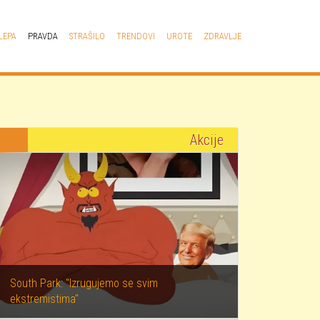
LEPA
PRAVDA
STRAŠILO
TRENDOVI
UROTE
ZDRAVLJE
Akcije
South Park: "Izrugujemo se svim
ekstremistima"