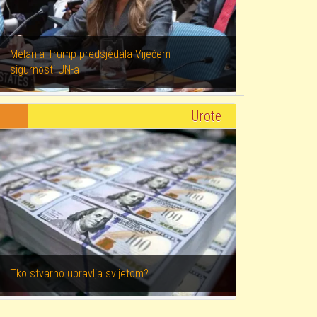
Melania Trump predsjedala Vijećem
sigurnosti UN-a
Urote
Tko stvarno upravlja svijetom?