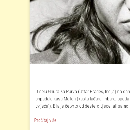
U selu Ghura Ka Purva (Uttar Pradeš, Indija) na dana
pripadala kasti Mallah (kasta lađara i ribara, spa
cvijeća"). Bila je četvrto od šestero djece, ali samo
o Od silovane djevojčice do banditske k
Pročitaj više