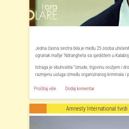
Jedna časna sestra bila je među 25 osoba uhićenih
ogranak mafije 'Ndrangheta sa sjedištem u Kalabriji,
Istraga je obuhvatila "iznude, trgovinu oružjem i d
razmjenu usluga između organiziranog kriminala i poli
o Časna sestra uhićena zbog suradnje 
Pročitaj više
Dodaj komentar
Amnesty International tvrdi