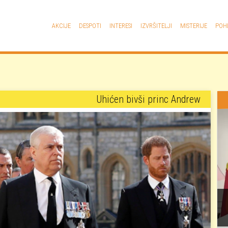
Glavna navigacija
AKCIJE
DESPOTI
INTERESI
IZVRŠITELJI
MISTERIJE
POH
Uhićen bivši princ Andrew