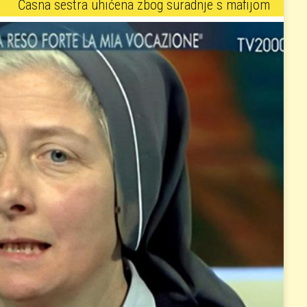
Časna sestra uhićena zbog suradnje s mafijom