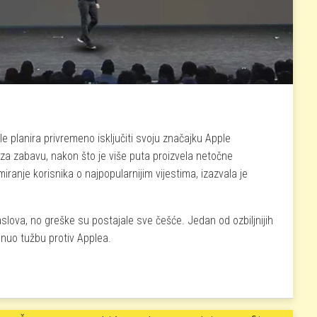
planira privremeno isključiti svoju značajku Apple
a za zabavu, nakon što je više puta proizvela netočne
iranje korisnika o najpopularnijim vijestima, izazvala je
aslova, no greške su postajale sve češće. Jedan od ozbiljnijih
nuo tužbu protiv Applea.
nja netočnih informacija