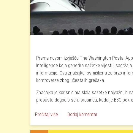
Prema novom izvješću The Washington Posta, Apple 
Intelligence koja generira sažetke vijesti i sadržaj
informacije. Ova značajka, osmišljena za brzo inform
kontroverze zbog učestalih grešaka.
Značajka je korisnicima slala sažetke najvažnijih n
propusta dogodio se u prosincu, kada je BBC pokre
o Apple isključuje AI značajku zbog šire
Pročitaj više
Dodaj komentar