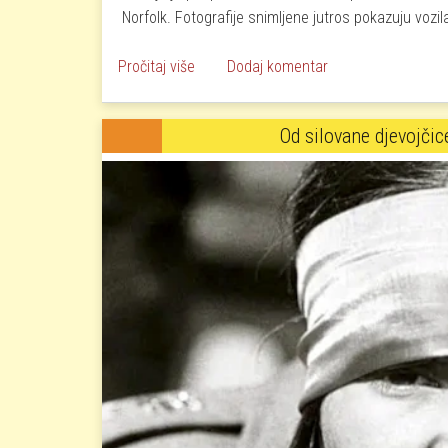
Norfolk. Fotografije snimljene jutros pokazuju voz
o Uhićen bivši princ Andrew
Pročitaj više
Dodaj komentar
Od silovane djevojčic