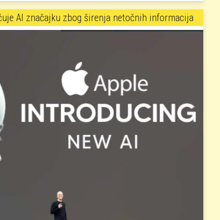
čuje AI značajku zbog širenja netočnih informacija