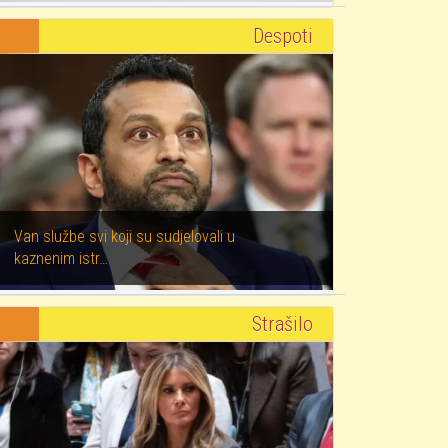
Despoti
Van službe svi koji su sudjelovali u
kaznenim istr…
Strašilo