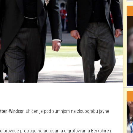
tten-Windsor
, uhićen je pod sumnjom na zlouporabu javne
da se provode pretrage na adresama u grofovijama Berkshire i