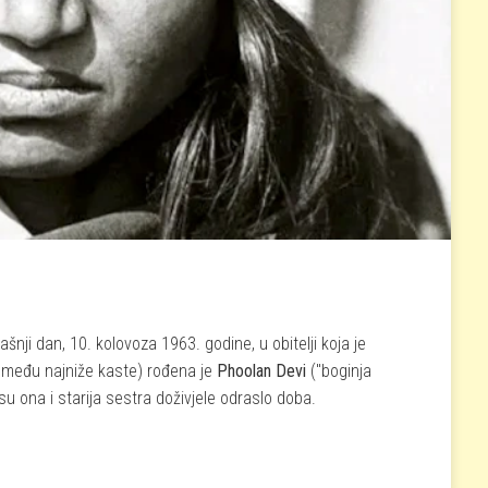
šnji dan, 10. kolovoza 1963. godine, u obitelji koja je
da među najniže kaste) rođena je
Phoolan Devi
("boginja
 su ona i starija sestra doživjele odraslo doba.
raljice i parlamentarne zastupnice