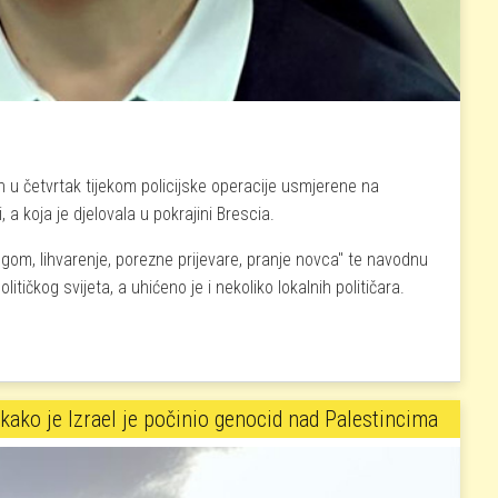
 u četvrtak tijekom policijske operacije usmjerene na
 a koja je djelovala u pokrajini Brescia.
rogom, lihvarenje, porezne prijevare, pranje novca" te navodnu
tičkog svijeta, a uhićeno je i nekoliko lokalnih političara.
s mafijom
 kako je Izrael je počinio genocid nad Palestincima