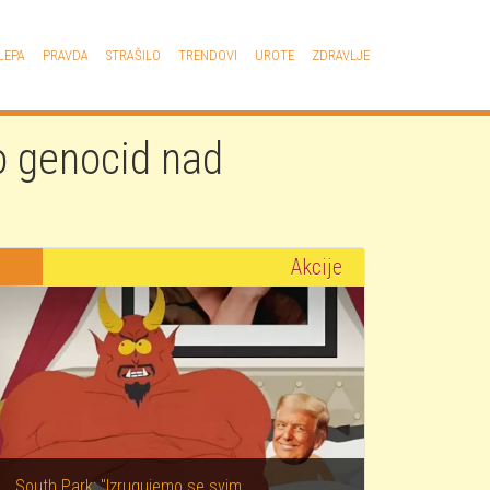
LEPA
PRAVDA
STRAŠILO
TRENDOVI
UROTE
ZDRAVLJE
io genocid nad
Akcije
South Park: "Izrugujemo se svim