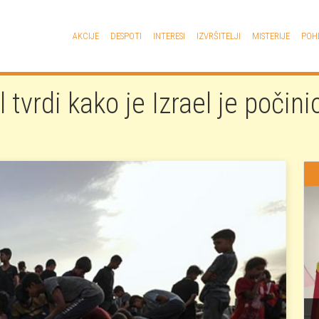
Glavna navigacija
AKCIJE
DESPOTI
INTERESI
IZVRŠITELJI
MISTERIJE
POH
tvrdi kako je Izrael je počin