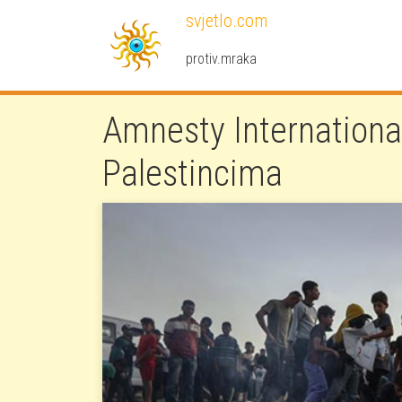
Skoči na glavni sadržaj
svjetlo.com
protiv.mraka
Amnesty International 
Palestincima