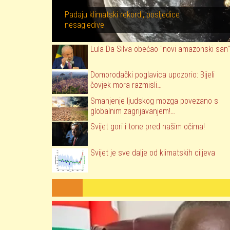
Padaju klimatski rekordi, posljedice
nesagledive
Lula Da Silva obećao "novi amazonski san"
Domorodački poglavica upozorio: Bijeli
čovjek mora razmisli…
Smanjenje ljudskog mozga povezano s
globalnim zagrijavanjem!…
Svijet gori i tone pred našim očima!
Svijet je sve dalje od klimatskih ciljeva
Image