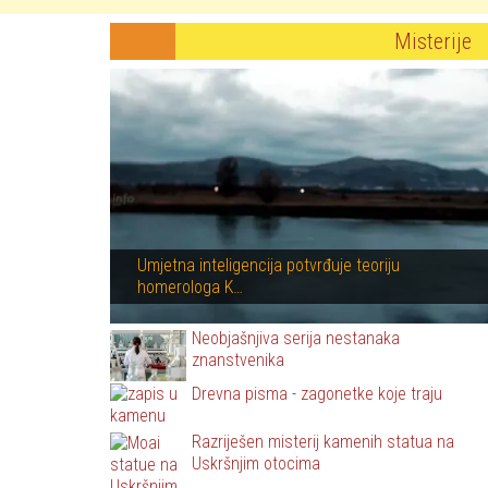
Misterije
Umjetna inteligencija potvrđuje teoriju
homerologa K…
Neobjašnjiva serija nestanaka
znanstvenika
Drevna pisma - zagonetke koje traju
Razriješen misterij kamenih statua na
Uskršnjim otocima