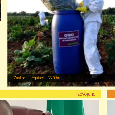
Zaokret u regulaciju GMO hrane
Izdvojeno