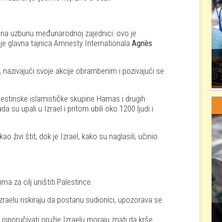
v na uzbunu međunarodnoj zajednici: ovo je
a je glavna tajnica Amnesty Internationala
Agnès
 nazivajući svoje akcije obrambenim i pozivajući se
lestinske islamističke skupine Hamas i drugih
 su upali u Izrael i pritom ubili oko 1200 ljudi i
o živi štit, dok je Izrael, kako su naglasili, učinio
a za cilj uništiti Palestince.
zraelu riskiraju da postanu sudionici, upozorava se
isporučivati oružje Izraelu moraju znati da krše