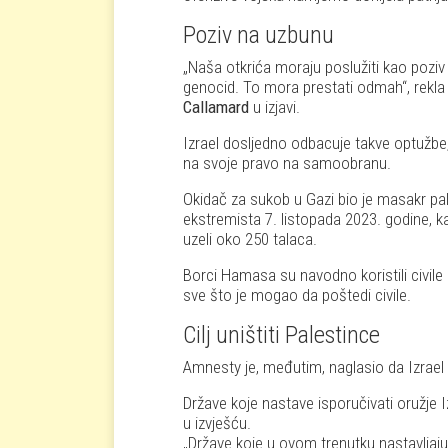
Poziv na uzbunu
Naša otkrića moraju poslužiti kao pozi
genocid. To mora prestati odmah
, rekl
Callamard
u izjavi.
Izrael dosljedno odbacuje takve optužbe,
na svoje pravo na samoobranu.
Okidač za sukob u Gazi bio je masakr pa
ekstremista 7. listopada 2023. godine, kada
uzeli oko 250 talaca.
Borci Hamasa su navodno koristili civile ka
sve što je mogao da poštedi civile.
Cilj uništiti Palestince
Amnesty je, međutim, naglasio da Izrael im
Države koje nastave isporučivati oružje I
u izvješću.
Države koje u ovom trenutku nastavljaju 