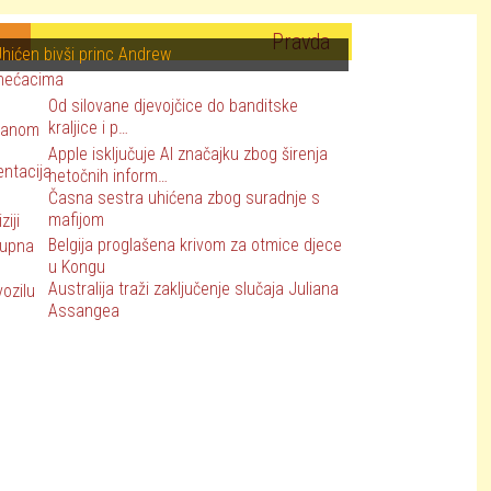
Pravda
hićen bivši princ Andrew
Od silovane djevojčice do banditske
kraljice i p…
Apple isključuje AI značajku zbog širenja
netočnih inform…
Časna sestra uhićena zbog suradnje s
mafijom
Belgija proglašena krivom za otmice djece
u Kongu
Australija traži zaključenje slučaja Juliana
Assangea