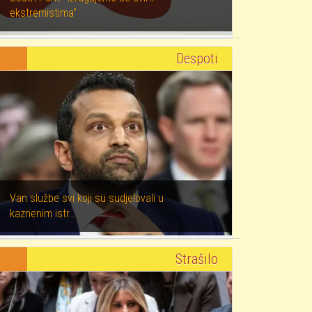
ekstremistima"
Despoti
Van službe svi koji su sudjelovali u
kaznenim istr…
Strašilo