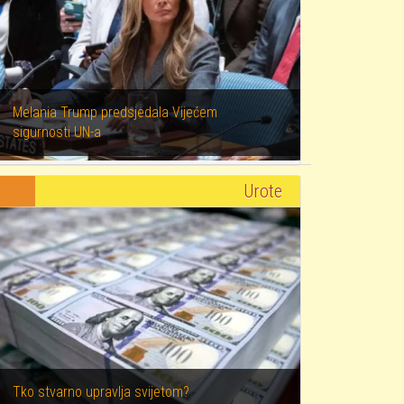
Melania Trump predsjedala Vijećem
sigurnosti UN-a
Urote
Tko stvarno upravlja svijetom?