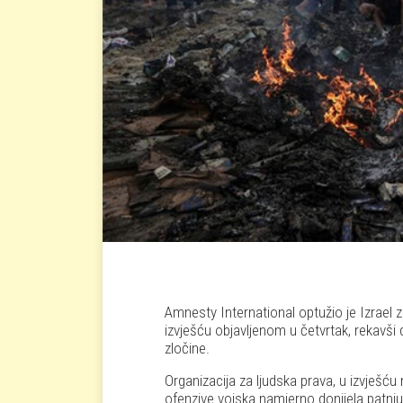
Amnesty International optužio je Izrael
izvješću objavljenom u četvrtak, rekavši 
zločine.
Organizacija za ljudska prava, u izvješću n
ofenzive vojska namjerno donijela patnju i