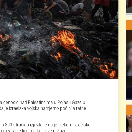
 za genocid nad Palestincima u Pojasu Gaze u
da je izraelska vojska namjerno počinila ratne
a 300 stranica izjavila je da je tijekom izraelske
 razaranje ljudima koji žive u Gazi.