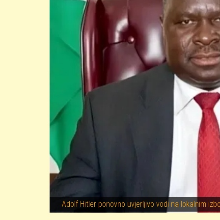
Adolf Hitler ponovno uvjerljivo vodi na lokalnim izb