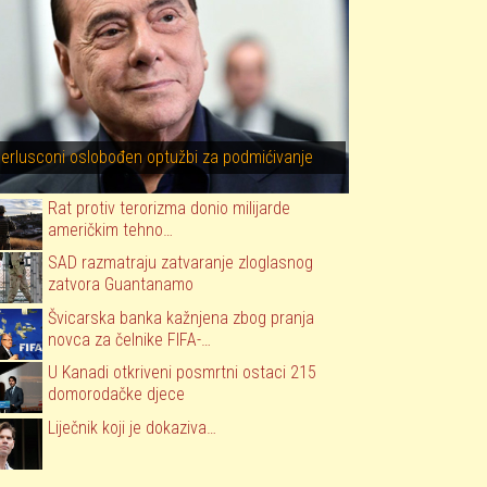
Berlusconi oslobođen optužbi za podmićivanje
Rat protiv terorizma donio milijarde
američkim tehno…
SAD razmatraju zatvaranje zloglasnog
zatvora Guantanamo
Švicarska banka kažnjena zbog pranja
novca za čelnike FIFA-…
U Kanadi otkriveni posmrtni ostaci 215
domorodačke djece
Liječnik koji je dokaziva…