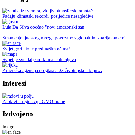
Padaju klimatski rekordi, posljedice nesagledive
Lula Da Silva obećao "novi amazonski san"
Smanjenje ljudskog mozga povezano s globalnim zagrijavanjem!…
Svijet gori i tone pred našim očima!
Svijet je sve dalje od klimatskih ciljeva
Američka agencija proglasila 23 životinjske i biljn…
Interesi
Zaokret u regulaciju GMO hrane
Izdvojeno
Image