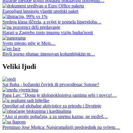
Bizarne metode kojim bogataši pokuavaju pobijediti…
Europljani lansiraju vlastiti uredski paket
Srednja klasa iščezla, a svijet je pomela hipergloba…
Harari u Zagrebu iznio tmurnu viziju budućnosti
Sveto mjesto gdje je Mojs…
Bivši porno glumac imenovan kolumbijskim m…
Veliki ljudi
Sai Baba - božanski čovjek ili prvorođenac Sotone?
Papa Lav: "Dosta je idolopoklonstva samima sebi i novcu!…
Oproštaj od globalne aktivistice za prirodu i životinje
"Ako si protiv pobačaja, a za smrtnu kaznu, ne možeš…
Preminuo Jose Mujica: Najsiromašniji predsjednik na svijetu…