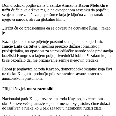
Domorodački poglavica iz brazilske Amazone
Raoni Metuktire
tražit će čelnike država regije na ovotjednom sastanku da pojačaju
svoje napore za očuvanje prašume koja je ključna za opstanak
njegova naroda, ali i za globalnu klimu.
Tražit ću od predsjednika da se obvežu na očuvanje šuma
, rekao
je.
Kazao je kako su se prijetnje prašumi smanjile otkako je
Luiz
Inacio Lula da Silva
u siječnju preuzeo dužnost brazilskog
predsjednika, no opasnost za starosjedilačke narode sada predstavlja
brazilski Kongres u kojem poljoprivrednički lobi traži zakon kojim
bi se okončalo daljnje priznavanje zemlje njegovih predaka.
Raoni je poglavica naroda Kayapo, domorodačke skupine koja živi
uz rijeku Xingu na području gdje se ravnice savane susreću s
amazonskom prašumom.
"Bijeli čovjek mora razmisliti"
Nacionalni park Xingu, rezervat naroda Kayapo, s vremenom su
okružile sve veće plantaže soje i farme za uzgoj stoke, čime dolazi
do isušivanja rijeke koju pak zagađuju nezakoniti rudari zlata.