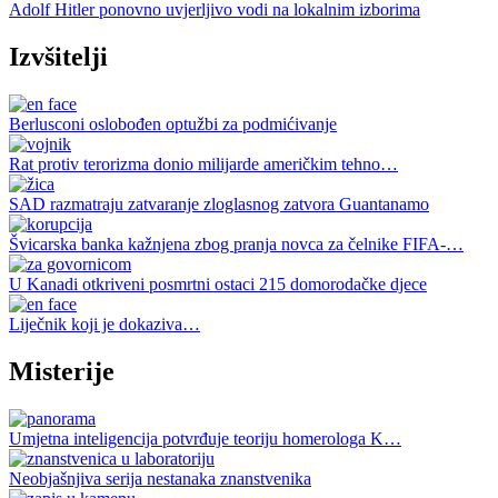
Adolf Hitler ponovno uvjerljivo vodi na lokalnim izborima
Izvšitelji
Berlusconi oslobođen optužbi za podmićivanje
Rat protiv terorizma donio milijarde američkim tehno…
SAD razmatraju zatvaranje zloglasnog zatvora Guantanamo
Švicarska banka kažnjena zbog pranja novca za čelnike FIFA-…
U Kanadi otkriveni posmrtni ostaci 215 domorodačke djece
Liječnik koji je dokaziva…
Misterije
Umjetna inteligencija potvrđuje teoriju homerologa K…
Neobjašnjiva serija nestanaka znanstvenika