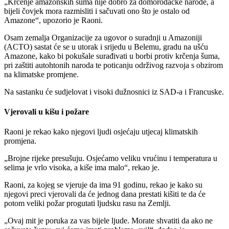
Krčenje amazonskih šuma nije dobro za domorodačke narode, a
bijeli čovjek mora razmisliti i sačuvati ono što je ostalo od
Amazone
, upozorio je Raoni.
Osam zemalja Organizacije za ugovor o suradnji u Amazoniji
(ACTO) sastat će se u utorak i srijedu u Belemu, gradu na ušću
Amazone, kako bi pokušale surađivati u borbi protiv krčenja šuma,
pri zaštiti autohtonih naroda te poticanju održivog razvoja s obzirom
na klimatske promjene.
Na sastanku će sudjelovat i visoki dužnosnici iz SAD-a i Francuske.
Vjerovali u kišu i požare
Raoni je rekao kako njegovi ljudi osjećaju utjecaj klimatskih
promjena.
Brojne rijeke presušuju. Osjećamo veliku vrućinu i temperatura u
selima je vrlo visoka, a kiše ima malo
, rekao je.
Raoni, za kojeg se vjeruje da ima 91 godinu, rekao je kako su
njegovi preci vjerovali da će jednog dana prestati kišiti te da će
potom veliki požar progutati ljudsku rasu na Zemlji.
Ovaj mit je poruka za vas bijele ljude. Morate shvatiti da ako ne