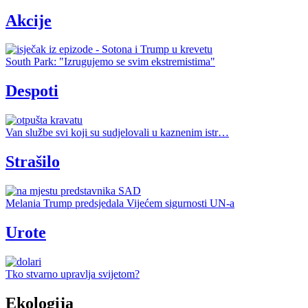
Akcije
South Park: "Izrugujemo se svim ekstremistima"
Despoti
Van službe svi koji su sudjelovali u kaznenim istr…
Strašilo
Melania Trump predsjedala Vijećem sigurnosti UN-a
Urote
Tko stvarno upravlja svijetom?
Ekologija