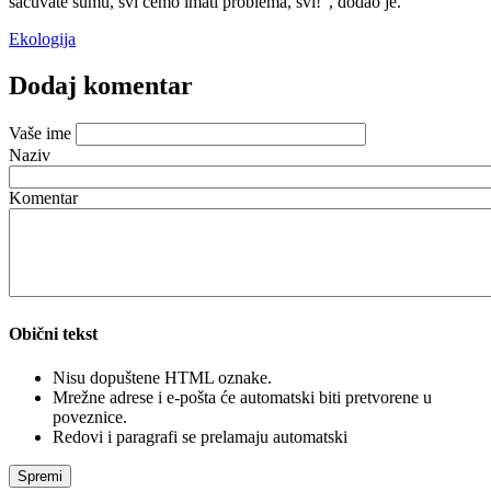
sačuvate šumu, svi ćemo imati problema, svi!
, dodao je.
Ekologija
Dodaj komentar
Vaše ime
Naziv
Komentar
Obični tekst
Nisu dopuštene HTML oznake.
Mrežne adrese i e-pošta će automatski biti pretvorene u
poveznice.
Redovi i paragrafi se prelamaju automatski
Spremi