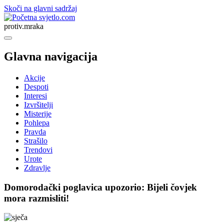
Skoči na glavni sadržaj
svjetlo.com
protiv.mraka
Glavna navigacija
Akcije
Despoti
Interesi
Izvršitelji
Misterije
Pohlepa
Pravda
Strašilo
Trendovi
Urote
Zdravlje
Domorodački poglavica upozorio: Bijeli čovjek
mora razmisliti!