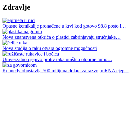
Zdravlje
Opasne kemikalije pronađene u krvi kod gotovo 98,8 posto l…
Nova znanstvena otkrića o plastici zabrinjavaju stručnjake…
Nova studija o raku otvara ogromne mogućnosti
Univerzalno cjepivo protiv raka uništilo otporne tumo…
Kennedy obustavlja 500 milijuna dolara za razvoj mRNA cjep…