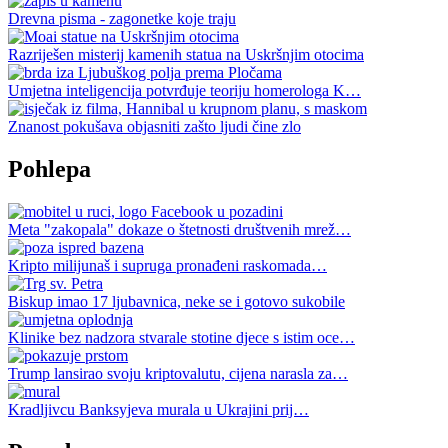
Drevna pisma - zagonetke koje traju
Razriješen misterij kamenih statua na Uskršnjim otocima
Umjetna inteligencija potvrđuje teoriju homerologa K…
Znanost pokušava objasniti zašto ljudi čine zlo
Pohlepa
Meta "zakopala" dokaze o štetnosti društvenih mrež…
Kripto milijunaš i supruga pronađeni raskomada…
Biskup imao 17 ljubavnica, neke se i gotovo sukobile
Klinike bez nadzora stvarale stotine djece s istim oce…
Trump lansirao svoju kriptovalutu, cijena narasla za…
Kradljivcu Banksyjeva murala u Ukrajini prij…