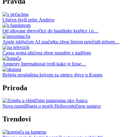
Pravda
Uhićen bivši princ Andrew
Od silovane djevojčice do banditske kraljice i p…
Apple isključuje AI značajku zbog širenja netočnih inform…
Časna sestra uhićena zbog suradnje s mafijom
Amnesty International tvrdi kako je Izrae…
Belgija proglašena krivom za otmice djece u Kongu
Priroda
Nova razmišljanja o teoriji Heliocentričnog sustava
Trendovi