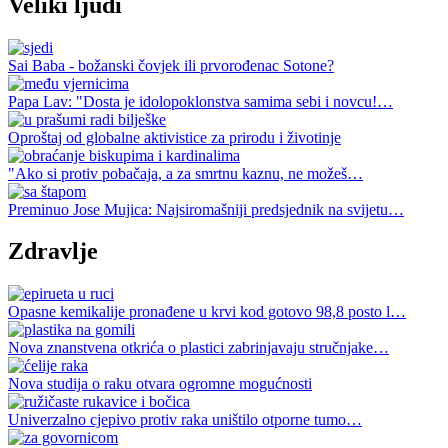
Veliki ljudi
Sai Baba - božanski čovjek ili prvorođenac Sotone?
Papa Lav: "Dosta je idolopoklonstva samima sebi i novcu!…
Oproštaj od globalne aktivistice za prirodu i životinje
"Ako si protiv pobačaja, a za smrtnu kaznu, ne možeš…
Preminuo Jose Mujica: Najsiromašniji predsjednik na svijetu…
Zdravlje
Opasne kemikalije pronađene u krvi kod gotovo 98,8 posto l…
Nova znanstvena otkrića o plastici zabrinjavaju stručnjake…
Nova studija o raku otvara ogromne mogućnosti
Univerzalno cjepivo protiv raka uništilo otporne tumo…