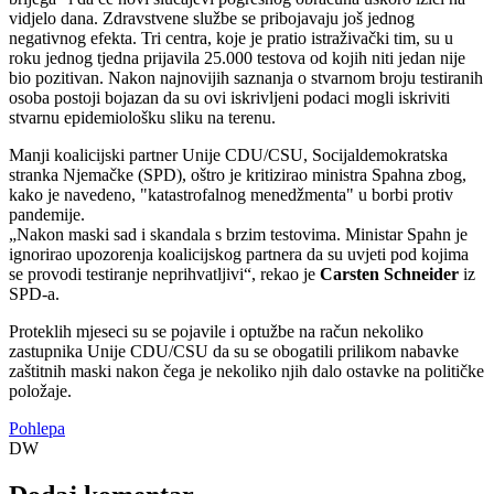
vidjelo dana. Zdravstvene službe se pribojavaju još jednog
negativnog efekta. Tri centra, koje je pratio istraživački tim, su u
roku jednog tjedna prijavila 25.000 testova od kojih niti jedan nije
bio pozitivan. Nakon najnovijih saznanja o stvarnom broju testiranih
osoba postoji bojazan da su ovi iskrivljeni podaci mogli iskriviti
stvarnu epidemiološku sliku na terenu.
Manji koalicijski partner Unije CDU/CSU, Socijaldemokratska
stranka Njemačke (SPD), oštro je kritizirao ministra Spahna zbog,
kako je navedeno, "katastrofalnog menedžmenta" u borbi protiv
pandemije.
Nakon maski sad i skandala s brzim testovima. Ministar Spahn je
ignorirao upozorenja koalicijskog partnera da su uvjeti pod kojima
se provodi testiranje neprihvatljivi
, rekao je
Carsten Schneider
iz
SPD-a.
Proteklih mjeseci su se pojavile i optužbe na račun nekoliko
zastupnika Unije CDU/CSU da su se obogatili prilikom nabavke
zaštitnih maski nakon čega je nekoliko njih dalo ostavke na političke
položaje.
Pohlepa
DW