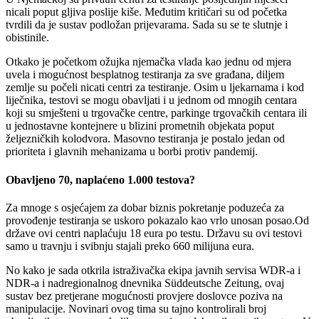
nicali poput gljiva poslije kiše. Međutim kritičari su od početka
tvrdili da je sustav podložan prijevarama. Sada su se te slutnje i
obistinile.
Otkako je početkom ožujka njemačka vlada kao jednu od mjera
uvela i mogućnost besplatnog testiranja za sve građana, diljem
zemlje su počeli nicati centri za testiranje. Osim u ljekarnama i kod
liječnika, testovi se mogu obavljati i u jednom od mnogih centara
koji su smješteni u trgovačke centre, parkinge trgovačkih centara ili
u jednostavne kontejnere u blizini prometnih objekata poput
željezničkih kolodvora. Masovno testiranja je postalo jedan od
prioriteta i glavnih mehanizama u borbi protiv pandemij.
Obavljeno 70, naplaćeno 1.000 testova?
Za mnoge s osjećajem za dobar biznis pokretanje poduzeća za
provođenje testiranja se uskoro pokazalo kao vrlo unosan posao.Od
države ovi centri naplaćuju 18 eura po testu. Državu su ovi testovi
samo u travnju i svibnju stajali preko 660 milijuna eura.
No kako je sada otkrila istraživačka ekipa javnih servisa WDR-a i
NDR-a i nadregionalnog dnevnika Süddeutsche Zeitung, ovaj
sustav bez pretjerane mogućnosti provjere doslovce poziva na
manipulacije. Novinari ovog tima su tajno kontrolirali broj