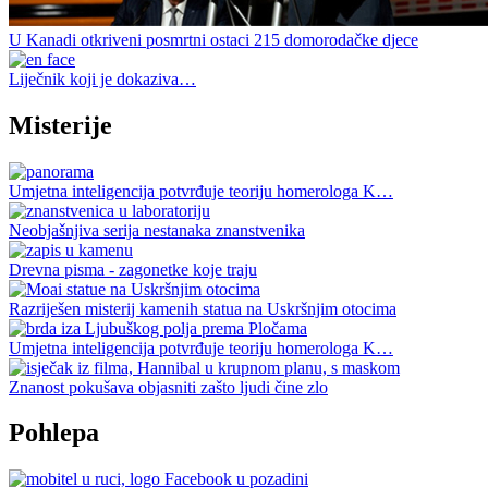
U Kanadi otkriveni posmrtni ostaci 215 domorodačke djece
Liječnik koji je dokaziva…
Misterije
Umjetna inteligencija potvrđuje teoriju homerologa K…
Neobjašnjiva serija nestanaka znanstvenika
Drevna pisma - zagonetke koje traju
Razriješen misterij kamenih statua na Uskršnjim otocima
Umjetna inteligencija potvrđuje teoriju homerologa K…
Znanost pokušava objasniti zašto ljudi čine zlo
Pohlepa