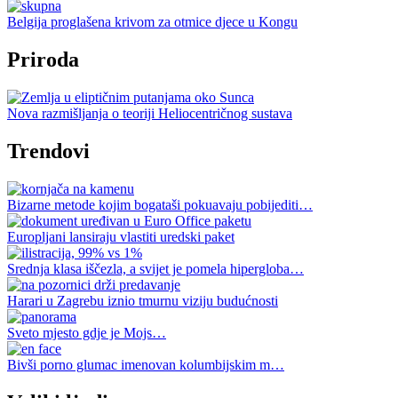
Belgija proglašena krivom za otmice djece u Kongu
Priroda
Nova razmišljanja o teoriji Heliocentričnog sustava
Trendovi
Bizarne metode kojim bogataši pokuavaju pobijediti…
Europljani lansiraju vlastiti uredski paket
Srednja klasa iščezla, a svijet je pomela hipergloba…
Harari u Zagrebu iznio tmurnu viziju budućnosti
Sveto mjesto gdje je Mojs…
Bivši porno glumac imenovan kolumbijskim m…