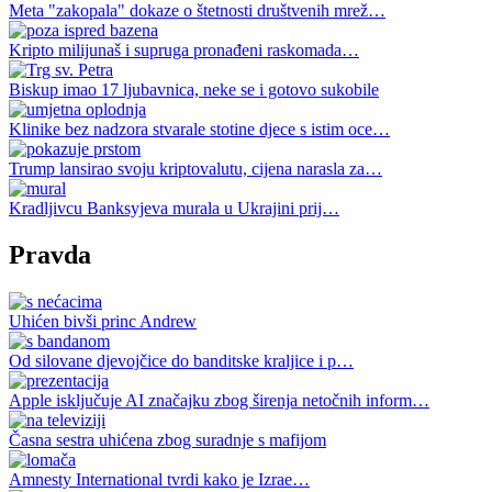
Meta "zakopala" dokaze o štetnosti društvenih mrež…
Kripto milijunaš i supruga pronađeni raskomada…
Biskup imao 17 ljubavnica, neke se i gotovo sukobile
Klinike bez nadzora stvarale stotine djece s istim oce…
Trump lansirao svoju kriptovalutu, cijena narasla za…
Kradljivcu Banksyjeva murala u Ukrajini prij…
Pravda
Uhićen bivši princ Andrew
Od silovane djevojčice do banditske kraljice i p…
Apple isključuje AI značajku zbog širenja netočnih inform…
Časna sestra uhićena zbog suradnje s mafijom
Amnesty International tvrdi kako je Izrae…