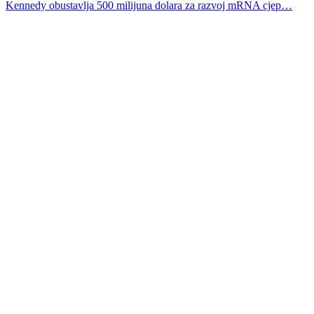
Kennedy obustavlja 500 milijuna dolara za razvoj mRNA cjep…