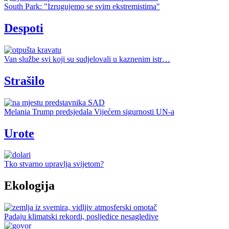
South Park: "Izrugujemo se svim ekstremistima"
Despoti
Van službe svi koji su sudjelovali u kaznenim istr…
Strašilo
Melania Trump predsjedala Vijećem sigurnosti UN-a
Urote
Tko stvarno upravlja svijetom?
Ekologija
Padaju klimatski rekordi, posljedice nesagledive