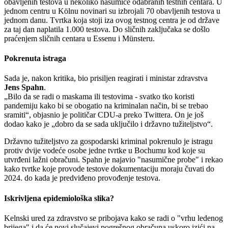
obavljenih testova u nekoliko nasumice odabranih testnih centara. U
jednom centru u Kölnu novinari su izbrojali 70 obavljenih testova u
jednom danu. Tvrtka koja stoji iza ovog testnog centra je od države
za taj dan naplatila 1.000 testova. Do sličnih zaključaka se došlo
praćenjem sličnih centara u Essenu i Münsteru.
Pokrenuta istraga
Sada je, nakon kritika, bio prisiljen reagirati i ministar zdravstva
Jens Spahn
.
Bilo da se radi o maskama ili testovima - svatko tko koristi
pandemiju kako bi se obogatio na kriminalan način, bi se trebao
sramiti
, objasnio je političar CDU-a preko Twittera. On je još
dodao kako je
dobro da se sada uključilo i državno tužiteljstvo
.
Državno tužiteljstvo za gospodarski kriminal pokrenulo je istragu
protiv dvije vodeće osobe jedne tvrtke u Bochumu kod koje su
utvrđeni lažni obračuni. Spahn je najavio "nasumične probe" i rekao
kako tvrtke koje provode testove dokumentaciju moraju čuvati do
2024. do kada je predviđeno provođenje testova.
Iskrivljena epidemiološka slika?
Kelnski ured za zdravstvo se pribojava kako se radi o "vrhu ledenog
brijega" i da će novi slučajevi pogrešnog obračuna uskoro izići na