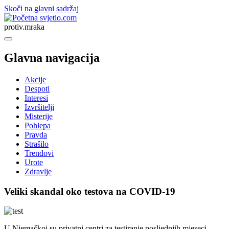
Skoči na glavni sadržaj
svjetlo.com
protiv.mraka
Glavna navigacija
Akcije
Despoti
Interesi
Izvršitelji
Misterije
Pohlepa
Pravda
Strašilo
Trendovi
Urote
Zdravlje
Veliki skandal oko testova na COVID-19
U Njemačkoj su privatni centri za testiranje posljednjih mjeseci