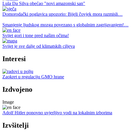
Lula Da Silva obećao "novi amazonski san"
Domorodački poglavica upozorio: Bijeli čovjek mora razmisli…
Smanjenje ljudskog mozga povezano s globalnim zagrijavanjem!…
Svijet gori i tone pred našim očima!
Svijet je sve dalje od klimatskih ciljeva
Interesi
Zaokret u regulaciju GMO hrane
Izdvojeno
Image
Adolf Hitler ponovno uvjerljivo vodi na lokalnim izborima
Izvšitelji