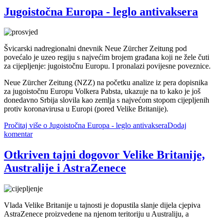
Jugoistočna Europa - leglo antivaksera
Švicarski nadregionalni dnevnik Neue Zürcher Zeitung pod
povećalo je uzeo regiju s najvećim brojem građana koji ne žele čuti
za cijepljenje: jugoistočnu Europu. I pronalazi povijesne poveznice.
Neue Zürcher Zeitung (NZZ) na početku analize iz pera dopisnika
za jugoistočnu Europu Volkera Pabsta, ukazuje na to kako je još
donedavno Srbija slovila kao zemlja s najvećom stopom cijepljenih
protiv koronavirusa u Europi (pored Velike Britanije).
Pročitaj više
o Jugoistočna Europa - leglo antivaksera
Dodaj
komentar
Otkriven tajni dogovor Velike Britanije,
Australije i AstraZenece
Vlada Velike Britanije u tajnosti je dopustila slanje dijela cjepiva
AstraZenece proizvedene na njenom teritoriju u Australiju, a