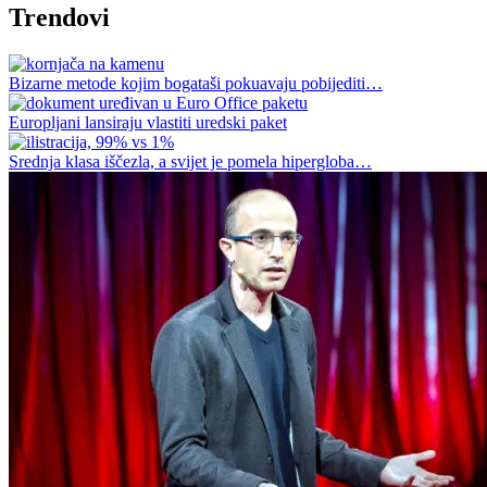
Trendovi
Bizarne metode kojim bogataši pokuavaju pobijediti…
Europljani lansiraju vlastiti uredski paket
Srednja klasa iščezla, a svijet je pomela hipergloba…