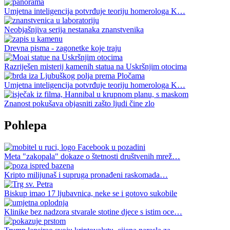
Umjetna inteligencija potvrđuje teoriju homerologa K…
Neobjašnjiva serija nestanaka znanstvenika
Drevna pisma - zagonetke koje traju
Razriješen misterij kamenih statua na Uskršnjim otocima
Umjetna inteligencija potvrđuje teoriju homerologa K…
Znanost pokušava objasniti zašto ljudi čine zlo
Pohlepa
Meta "zakopala" dokaze o štetnosti društvenih mrež…
Kripto milijunaš i supruga pronađeni raskomada…
Biskup imao 17 ljubavnica, neke se i gotovo sukobile
Klinike bez nadzora stvarale stotine djece s istim oce…