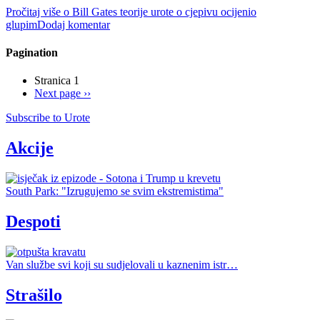
Pročitaj više
o Bill Gates teorije urote o cjepivu ocijenio
glupim
Dodaj komentar
Pagination
Stranica 1
Next page
››
Subscribe to Urote
Akcije
South Park: "Izrugujemo se svim ekstremistima"
Despoti
Van službe svi koji su sudjelovali u kaznenim istr…
Strašilo