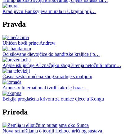
Trump lansirao svoju kriptovalutu, cijena narasla za…
Kradljivcu Banksyjeva murala u Ukrajini prij…
Pravda
Uhićen bivši princ Andrew
Od silovane djevojčice do banditske kraljice i p…
Apple isključuje AI značajku zbog širenja netočnih inform…
Časna sestra uhićena zbog suradnje s mafijom
Amnesty International tvrdi kako je Izrae…
Belgija proglašena krivom za otmice djece u Kongu
Priroda
Nova razmišljanja o teoriji Heliocentričnog sustava