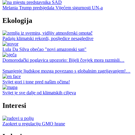
Melania Trump predsjedala Vijećem sigurnosti UN-a
Ekologija
Padaju klimatski rekordi, posljedice nesagledive
Lula Da Silva obećao "novi amazonski san"
Domorodački poglavica upozorio: Bijeli čovjek mora razmisli…
Smanjenje ljudskog mozga povezano s globalnim zagrijavanjem!…
Svijet gori i tone pred našim očima!
Svijet je sve dalje od klimatskih ciljeva
Interesi
Zaokret u regulaciju GMO hrane