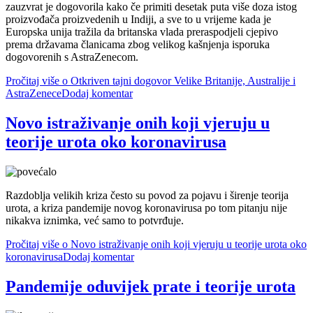
zauzvrat je dogovorila kako če primiti desetak puta više doza istog
proizvođača proizvedenih u Indiji, a sve to u vrijeme kada je
Europska unija tražila da britanska vlada preraspodjeli cjepivo
prema državama članicama zbog velikog kašnjenja isporuka
dogovorenih s AstraZenecom.
Pročitaj više
o Otkriven tajni dogovor Velike Britanije, Australije i
AstraZenece
Dodaj komentar
Novo istraživanje onih koji vjeruju u
teorije urota oko koronavirusa
Razdoblja velikih kriza često su povod za pojavu i širenje teorija
urota, a kriza pandemije novog koronavirusa po tom pitanju nije
nikakva iznimka, već samo to potvrđuje.
Pročitaj više
o Novo istraživanje onih koji vjeruju u teorije urota oko
koronavirusa
Dodaj komentar
Pandemije oduvijek prate i teorije urota