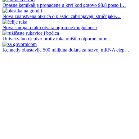
Opasne kemikalije pronađene u krvi kod gotovo 98,8 posto l…
Nova znanstvena otkrića o plastici zabrinjavaju stručnjake…
Nova studija o raku otvara ogromne mogućnosti
Univerzalno cjepivo protiv raka uništilo otporne tumo…
Kennedy obustavlja 500 milijuna dolara za razvoj mRNA cjep…