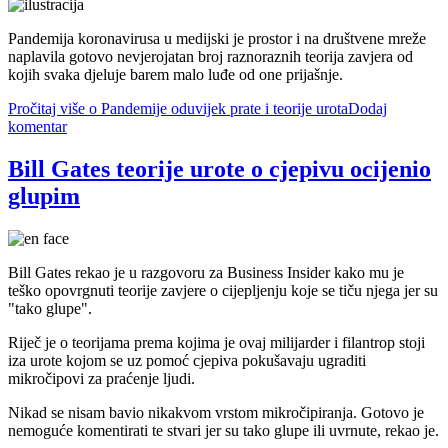
Pandemija koronavirusa u medijski je prostor i na društvene mreže
naplavila gotovo nevjerojatan broj raznoraznih teorija zavjera od
kojih svaka djeluje barem malo luđe od one prijašnje.
Pročitaj više
o Pandemije oduvijek prate i teorije urota
Dodaj
komentar
Bill Gates teorije urote o cjepivu ocijenio
glupim
Bill Gates rekao je u razgovoru za Business Insider kako mu je
teško opovrgnuti teorije zavjere o cijepljenju koje se tiču njega jer su
"tako glupe".
Riječ je o teorijama prema kojima je ovaj milijarder i filantrop stoji
iza urote kojom se uz pomoć cjepiva pokušavaju ugraditi
mikročipovi za praćenje ljudi.
Nikad se nisam bavio nikakvom vrstom mikročipiranja. Gotovo je
nemoguće komentirati te stvari jer su tako glupe ili uvrnute, rekao je.