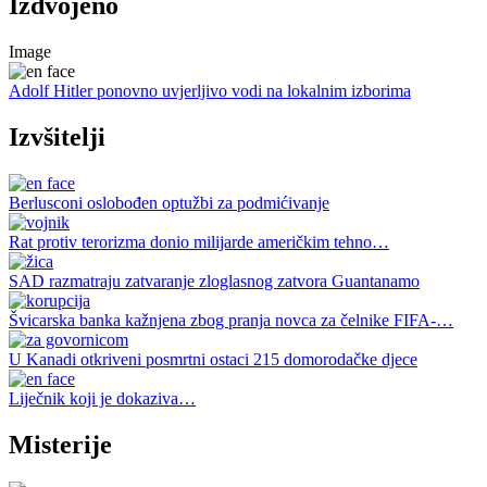
Izdvojeno
Image
Adolf Hitler ponovno uvjerljivo vodi na lokalnim izborima
Izvšitelji
Berlusconi oslobođen optužbi za podmićivanje
Rat protiv terorizma donio milijarde američkim tehno…
SAD razmatraju zatvaranje zloglasnog zatvora Guantanamo
Švicarska banka kažnjena zbog pranja novca za čelnike FIFA-…
U Kanadi otkriveni posmrtni ostaci 215 domorodačke djece
Liječnik koji je dokaziva…
Misterije