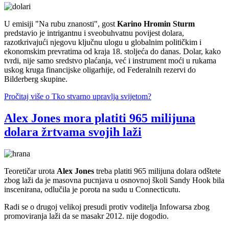
U emisiji "Na rubu znanosti", gost
Karino Hromin Sturm
predstavio je intrigantnu i sveobuhvatnu povijest dolara,
razotkrivajući njegovu ključnu ulogu u globalnim političkim i
ekonomskim prevratima od kraja 18. stoljeća do danas. Dolar, kako
tvrdi, nije samo sredstvo plaćanja, već i instrument moći u rukama
uskog kruga financijske oligarhije, od Federalnih rezervi do
Bilderberg skupine.
Pročitaj više
o Tko stvarno upravlja svijetom?
Alex Jones mora platiti 965 milijuna
dolara žrtvama svojih laži
Teoretičar urota
Alex Jones
treba platiti 965 milijuna dolara odštete
zbog laži da je masovna pucnjava u osnovnoj školi Sandy Hook bila
inscenirana, odlučila je porota na sudu u Connecticutu.
Radi se o drugoj velikoj presudi protiv voditelja Infowarsa zbog
promoviranja laži da se masakr 2012. nije dogodio.