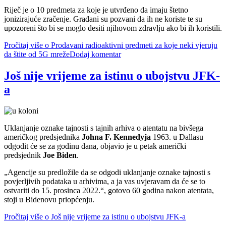
Riječ je o 10 predmeta za koje je utvrđeno da imaju štetno
jonizirajuće zračenje. Građani su pozvani da ih ne koriste te su
upozoreni što bi se moglo desiti njihovom zdravlju ako bi ih koristili.
Pročitaj više
o Prodavani radioaktivni predmeti za koje neki vjeruju
da štite od 5G mreže
Dodaj komentar
Još nije vrijeme za istinu o ubojstvu JFK-
a
Uklanjanje oznake tajnosti s tajnih arhiva o atentatu na bivšega
američkog predsjednika
Johna F. Kennedyja
1963. u Dallasu
odgodit će se za godinu dana, objavio je u petak američki
predsjednik
Joe Biden
.
Agencije su predložile da se odgodi uklanjanje oznake tajnosti s
povjerljivih podataka u arhivima, a ja vas uvjeravam da će se to
ostvariti do 15. prosinca 2022.
, gotovo 60 godina nakon atentata,
stoji u Bidenovu priopćenju.
Pročitaj više
o Još nije vrijeme za istinu o ubojstvu JFK-a