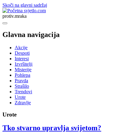
Skoči na glavni sadržaj
svjetlo.com
protiv.mraka
Glavna navigacija
Akcije
Despoti
Interesi
Izvršitelji
Misterije
Pohlepa
Pravda
Strašilo
Trendovi
Urote
Zdravlje
Urote
Tko stvarno upravlja svijetom?