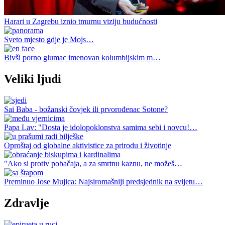
Harari u Zagrebu iznio tmurnu viziju budućnosti
Sveto mjesto gdje je Mojs…
Bivši porno glumac imenovan kolumbijskim m…
Veliki ljudi
Sai Baba - božanski čovjek ili prvorođenac Sotone?
Papa Lav: "Dosta je idolopoklonstva samima sebi i novcu!…
Oproštaj od globalne aktivistice za prirodu i životinje
"Ako si protiv pobačaja, a za smrtnu kaznu, ne možeš…
Preminuo Jose Mujica: Najsiromašniji predsjednik na svijetu…
Zdravlje