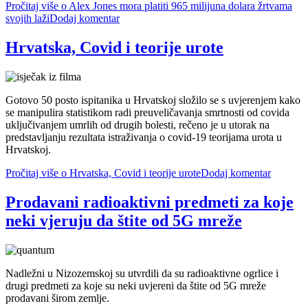
Pročitaj više
o Alex Jones mora platiti 965 milijuna dolara žrtvama
svojih laži
Dodaj komentar
Hrvatska, Covid i teorije urote
Gotovo 50 posto ispitanika u Hrvatskoj složilo se s uvjerenjem kako
se manipulira statistikom radi preuveličavanja smrtnosti od covida
uključivanjem umrlih od drugih bolesti, rečeno je u utorak na
predstavljanju rezultata istraživanja o covid-19 teorijama urota u
Hrvatskoj.
Pročitaj više
o Hrvatska, Covid i teorije urote
Dodaj komentar
Prodavani radioaktivni predmeti za koje
neki vjeruju da štite od 5G mreže
Nadležni u Nizozemskoj su utvrdili da su radioaktivne ogrlice i
drugi predmeti za koje su neki uvjereni da štite od 5G mreže
prodavani širom zemlje.