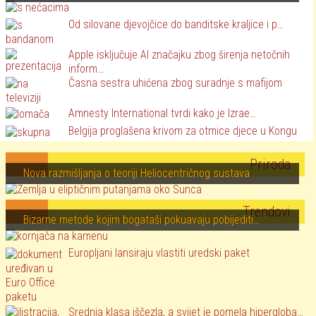
Od silovane djevojčice do banditske kraljice i p…
Apple isključuje AI značajku zbog širenja netočnih
inform…
Časna sestra uhićena zbog suradnje s mafijom
Amnesty International tvrdi kako je Izrae…
Belgija proglašena krivom za otmice djece u Kongu
Priroda
Nova razmišljanja o teoriji Heliocentričnog sustava
Trendovi
Bizarne metode kojim bogataši pokuavaju pobijediti…
Europljani lansiraju vlastiti uredski paket
Srednja klasa iščezla, a svijet je pomela hipergloba…