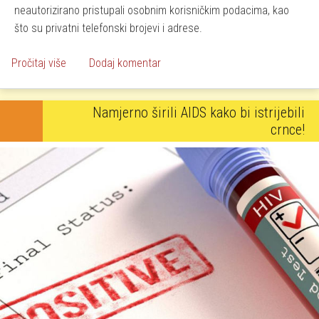
neautorizirano pristupali osobnim korisničkim podacima, kao
što su privatni telefonski brojevi i adrese.
o Bivši zaposlenici Twittera optuženi da su špijunirali z
Pročitaj više
Dodaj komentar
Namjerno širili AIDS kako bi istrijebili
crnce!