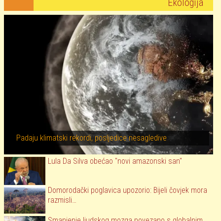
Ekologija
Padaju klimatski rekordi, posljedice nesagledive
Lula Da Silva obećao "novi amazonski san"
Domorodački poglavica upozorio: Bijeli čovjek mora
razmisli…
Smanjenje ljudskog mozga povezano s globalnim