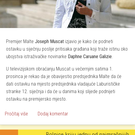
Premijer Malte
Joseph Muscat
izjavio je kako će podneti
ostavku u siječnju poslije pritisaka građana koji traže istinu oko
ubojstva istraživačke novinarke
Daphne Caruane Galizie
.
U televizijskom obraćanju Muscat u večernjim satima 1.
prosinca je rekao da je obavijestio predsjednika Malte da će
dati ostavku na mjesto predsjednika vladajuće Laburističke
stranke 12. siječnja i da će u danima koji slijede podnijeti
ostavku na premijersko mjesto.
o Ostavka premijera zbog ubojstva novinarke
Pročitaj više
Dodaj komentar
Bolnice kriju jednu od najmračnijih