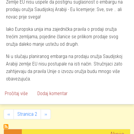
Zemlje EU nisu uspele da postignu suglasnost o embargu na
prodaju oružja Saudijskoj Arabiji - Eu licemjerje: Sve, sve .. ali
novac prije svega!
Iako Europska unija ima zajednička pravila o prodaji oružja
trećim zemljama, pojedine članice se prilikom prodaje svog
oružja daleko manje ustežu od drugih.
Ni u slučaju planiranog embarga na prodaju oružja Saudijskoj
Arabiji zemlje EU nisu postupale na isti način. Stručnjaci zato
zahtijevaju da pravila Unije o izvozu oružja budu mnogo više
obavezujuća.
o EU licemjerje: Sve, sve ... ali novac prije svega!
Pročitaj više
Dodaj komentar
Pagination
Previous page
Next page
‹‹
Stranica 2
››