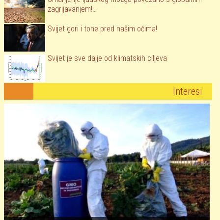
zagrijavanjem!…
Svijet gori i tone pred našim očima!
Svijet je sve dalje od klimatskih ciljeva
Interesi