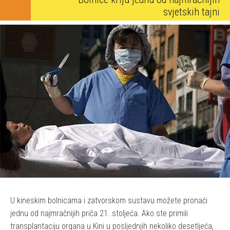
svjetskih tajni
U kineskim bolnicama i zatvorskom sustavu možete pronaći
jednu od najmračnijih priča 21. stoljeća. Ako ste primili
transplantaciju organa u Kini u posljednjih nekoliko desetljeća,