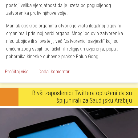
postoji velika vjerojatnost da je uzeta od pogubljenog
zatvorenika protiv njihove volje.
Manjak opskrbe organima otvorio je vrata ilegalnoj trgovini
organima i prisilnoj berbi organa. Mnogi od ovih zatvorenika
nisu ubojice ili silovatelji, već "zatvorenici savjesti" koji su
uhićeni zbog svojih političkih ili religijskih uvjerenja, poput
pobornika kineske duhovne prakse Falun Gong.
o Bolnice kriju jednu od najmračnijih svjetskih tajni
Pročitaj više
Dodaj komentar
Bivši zaposlenici Twittera optuženi da su
špijunirali za Saudijsku Arabiju