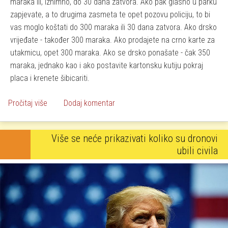
maraka ili, iznimno, do 30 dana zatvora. Ako pak glasno u parku
zapjevate, a to drugima zasmeta te opet pozovu policiju, to bi
vas moglo koštati do 300 maraka ili 30 dana zatvora. Ako drsko
vrijeđate - također 300 maraka. Ako prodajete na crno karte za
utakmicu, opet 300 maraka. Ako se drsko ponašate - čak 350
maraka, jednako kao i ako postavite kartonsku kutiju pokraj
placa i krenete šibicariti.
o U Hrvatskoj je manji prekršaj pretući ženu nego poder
Pročitaj više
Dodaj komentar
Više se neće prikazivati koliko su dronovi
ubili civila