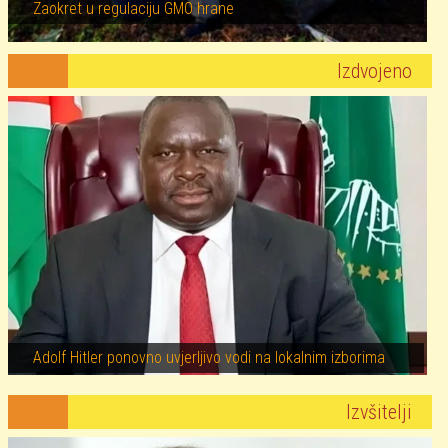
Zaokret u regulaciju GMO hrane
Izdvojeno
Image
Adolf Hitler ponovno uvjerljivo vodi na lokalnim izborima
Izvšitelji