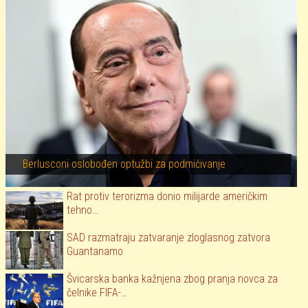
Berlusconi oslobođen optužbi za podmićivanje
Rat protiv terorizma donio milijarde američkim
tehno…
SAD razmatraju zatvaranje zloglasnog zatvora
Guantanamo
Švicarska banka kažnjena zbog pranja novca za
čelnike FIFA-…