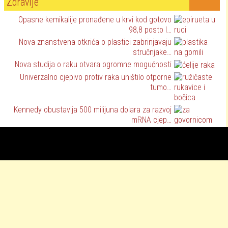
Zdravlje
Opasne kemikalije pronađene u krvi kod gotovo
98,8 posto l…
Nova znanstvena otkrića o plastici zabrinjavaju
stručnjake…
Nova studija o raku otvara ogromne mogućnosti
Univerzalno cjepivo protiv raka uništilo otporne
tumo…
Kennedy obustavlja 500 milijuna dolara za razvoj
mRNA cjep…