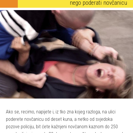
nego poderati novčanicu
Ako se, recimo, napijete i, iz tko zna kojeg razloga, na ulici
poderete novčanicu od deset kuna, a netko od svjedoka
pozove policiju, bit ćete kažnjeni novčanom kaznom do 250