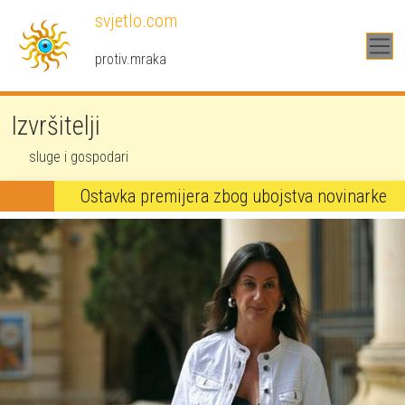
Skoči na glavni sadržaj
svjetlo.com
protiv.mraka
Izvršitelji
sluge i gospodari
Ostavka premijera zbog ubojstva novinarke