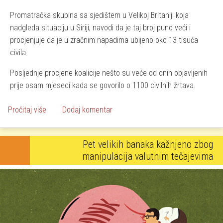
Promatračka skupina sa sjedištem u Velikoj Britaniji koja
nadgleda situaciju u Siriji, navodi da je taj broj puno veći i
procjenjuje da je u zračnim napadima ubijeno oko 13 tisuća
civila.
Posljednje procjene koalicije nešto su veće od onih objavljenih
prije osam mjeseci kada se govorilo o 1100 civilnih žrtava.
o Američka koalicija priznala kako je ubila 1.300 civila u Si
Pročitaj više
Dodaj komentar
Pet velikih banaka kažnjeno zbog
manipulacija valutnim tečajevima