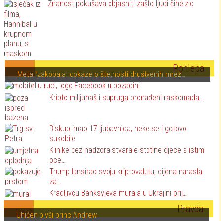
Znanost pokušava objasniti zašto ljudi čine zlo
Pohlepa
Meta "zakopala" dokaze o štetnosti društvenih mrež…
Kripto milijunaš i supruga pronađeni raskomada…
Biskup imao 17 ljubavnica, neke se i gotovo
sukobile
Klinike bez nadzora stvarale stotine djece s istim
oce…
Trump lansirao svoju kriptovalutu, cijena narasla
za…
Kradljivcu Banksyjeva murala u Ukrajini prij…
Pravda
Uhićen bivši princ Andrew