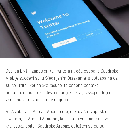
Dvojica bivših zaposlenika Twittera i treća osoba iz Saudijske
Arabije suočeni su, u Sjedinjenim Državama, s optužbama da
su špijunirali korisničke račune, te osobne podatke
neautorizirano prosljeđivali saudijskoj kraljevskoj obitelji u
zamjenu za novac i druge nagrade.
Ali Alzabarah i Ahmad Abouammo, nekadašnji zaposlenici
Twittera, te Ahmed Almutairi, koji je u to vrijeme radio za
kraljevsku obitelj Saudijske Arabije, optuženi su da su