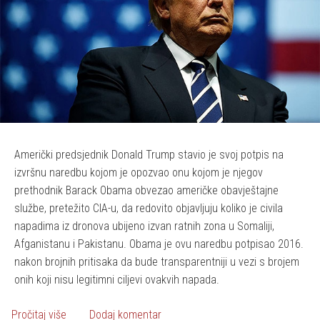
Američki predsjednik Donald Trump stavio je svoj potpis na
izvršnu naredbu kojom je opozvao onu kojom je njegov
prethodnik Barack Obama obvezao američke obavještajne
službe, pretežito CIA-u, da redovito objavljuju koliko je civila
napadima iz dronova ubijeno izvan ratnih zona u Somaliji,
Afganistanu i Pakistanu. Obama je ovu naredbu potpisao 2016.
nakon brojnih pritisaka da bude transparentniji u vezi s brojem
onih koji nisu legitimni ciljevi ovakvih napada.
o Više se neće prikazivati koliko su dronovi ubili civila
Pročitaj više
Dodaj komentar