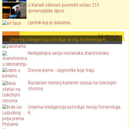
U Kanadi otkriveni posmrtni ostaci 215
domorodačke djece
Liječnik koji je dokaziva…
Misterije
Umjetna inteligencija potvrđuje teoriju homerologa K…
Neobjašnjiva serija nestanaka znanstvenika
Drevna pisma - zagonetke koje traju
Razriješen misterij kamenih statua na Uskršnjim
otocima
Umjetna inteligencija potvrđuje teoriju homerologa
K…