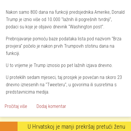
Nakon samo 800 dana na funkciji predsjednika Amerike, Donald
Trump je iznio više od 10.000 "lažnih ili pogrešnih tvrdnji",
podaci su koje je objavio dnevnik "Washington post".
Prebrojavanje pomoću baze podataka lista pod nazivom "Brza
provjera" počelo je nakon prvih Trumpovih stotinu dana na
funkciji.
U to vrijeme je Trump iznosio po pet lažnih izjava dnevno.
U proteklih sedam mjeseci, taj prosjek je povećan na skoro 23
dnevno iznesenih na "Tweeteru", u govorima ili susretima s
predstavnicima medija.
o Washington post izbrojao Trumpove laži
Pročitaj više
Dodaj komentar
U Hrvatskoj je manji prekršaj pretući ženu