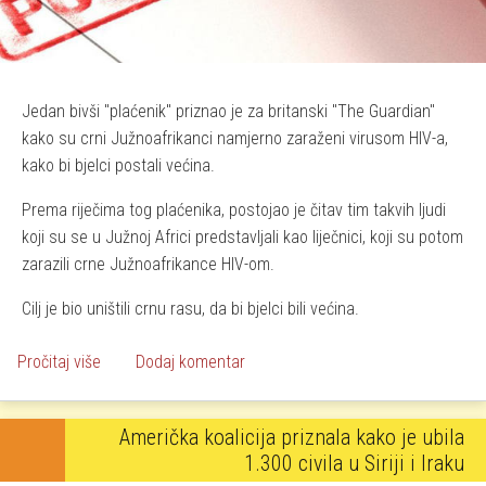
Jedan bivši "plaćenik" priznao je za britanski "The Guardian"
kako su crni Južnoafrikanci namjerno zaraženi virusom HIV-a,
kako bi bjelci postali većina.
Prema riječima tog plaćenika, postojao je čitav tim takvih ljudi
koji su se u Južnoj Africi predstavljali kao liječnici, koji su potom
zarazili crne Južnoafrikance HIV-om.
Cilj je bio uništili crnu rasu, da bi bjelci bili većina.
o Namjerno širili AIDS kako bi istrijebili crnce!
Pročitaj više
Dodaj komentar
Američka koalicija priznala kako je ubila
1.300 civila u Siriji i Iraku