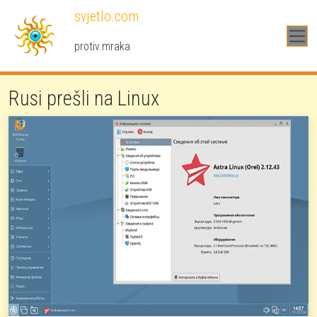
Skoči na glavni sadržaj
svjetlo.com
protiv.mraka
Rusi prešli na Linux