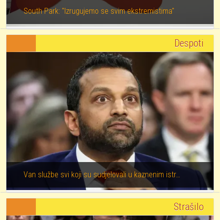
South Park: "Izrugujemo se svim ekstremistima"
Despoti
Van službe svi koji su sudjelovali u kaznenim istr…
Strašilo