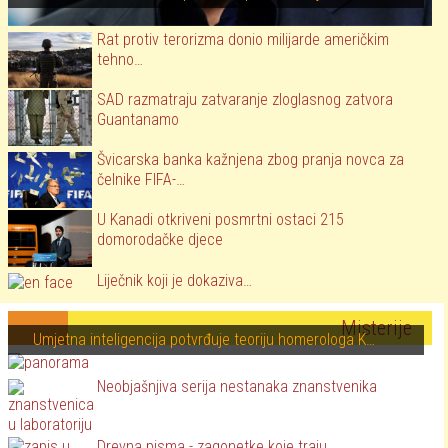
Rat protiv terorizma donio milijarde američkim
tehno…
SAD razmatraju zatvaranje zloglasnog zatvora
Guantanamo
Švicarska banka kažnjena zbog pranja novca za
čelnike FIFA-…
U Kanadi otkriveni posmrtni ostaci 215
domorodačke djece
Liječnik koji je dokaziva…
Misterije
Umjetna inteligencija potvrđuje teoriju homerologa K…
Neobjašnjiva serija nestanaka znanstvenika
Drevna pisma - zagonetke koje traju