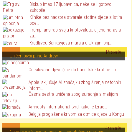
Biskup imao 17 ljubavnica, neke se i gotovo
sukobile
Klinike bez nadzora stvarale stotine djece s istim
oce…
Trump lansirao svoju kriptovalutu, cijena narasla
za…
Kradljivcu Banksyjeva murala u Ukrajini prij…
Pravda
Uhićen bivši princ Andrew
Od silovane djevojčice do banditske kraljice i p…
Apple isključuje AI značajku zbog širenja netočnih
inform…
Časna sestra uhićena zbog suradnje s mafijom
Amnesty International tvrdi kako je Izrae…
Belgija proglašena krivom za otmice djece u Kongu
Priroda
Nova razmišljanja o teoriji Heliocentričnog sustava