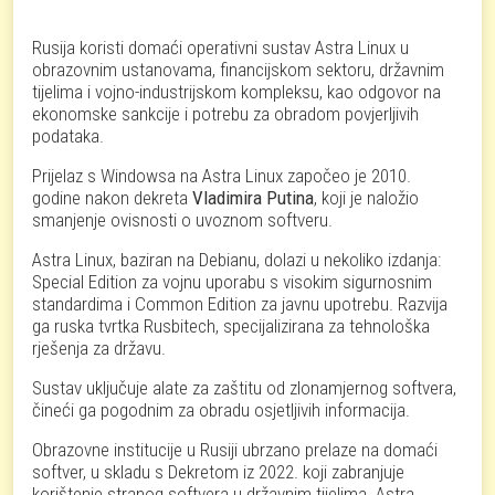
Rusija koristi domaći operativni sustav Astra Linux u
obrazovnim ustanovama, financijskom sektoru, državnim
tijelima i vojno-industrijskom kompleksu, kao odgovor na
ekonomske sankcije i potrebu za obradom povjerljivih
podataka.
Prijelaz s Windowsa na Astra Linux započeo je 2010.
godine nakon dekreta
Vladimira Putina
, koji je naložio
smanjenje ovisnosti o uvoznom softveru.
Astra Linux, baziran na Debianu, dolazi u nekoliko izdanja:
Special Edition za vojnu uporabu s visokim sigurnosnim
standardima i Common Edition za javnu upotrebu. Razvija
ga ruska tvrtka Rusbitech, specijalizirana za tehnološka
rješenja za državu.
Sustav uključuje alate za zaštitu od zlonamjernog softvera,
čineći ga pogodnim za obradu osjetljivih informacija.
Obrazovne institucije u Rusiji ubrzano prelaze na domaći
softver, u skladu s Dekretom iz 2022. koji zabranjuje
korištenje stranog softvera u državnim tijelima. Astra