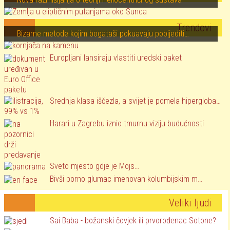
Trendovi
Bizarne metode kojim bogataši pokuavaju pobijediti…
Europljani lansiraju vlastiti uredski paket
Srednja klasa iščezla, a svijet je pomela hipergloba…
Harari u Zagrebu iznio tmurnu viziju budućnosti
Sveto mjesto gdje je Mojs…
Bivši porno glumac imenovan kolumbijskim m…
Veliki ljudi
Sai Baba - božanski čovjek ili prvorođenac Sotone?