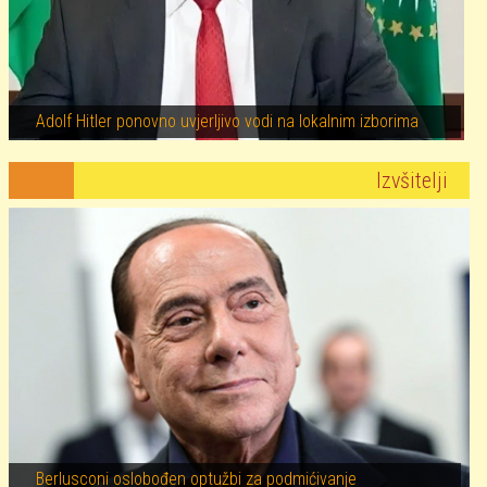
Adolf Hitler ponovno uvjerljivo vodi na lokalnim izborima
Izvšitelji
Berlusconi oslobođen optužbi za podmićivanje