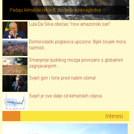
Padaju klimatski rekordi, posljedice nesagledive
Lula Da Silva obećao "novi amazonski san"
Domorodački poglavica upozorio: Bijeli čovjek mora
razmisli…
Smanjenje ljudskog mozga povezano s globalnim
zagrijavanjem!…
Svijet gori i tone pred našim očima!
Svijet je sve dalje od klimatskih ciljeva
Interesi