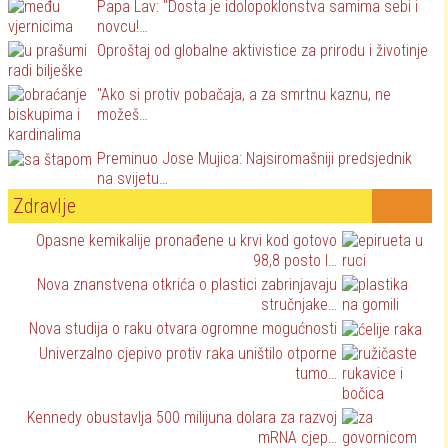
Papa Lav: "Dosta je idolopoklonstva samima sebi i
novcu!…
Oproštaj od globalne aktivistice za prirodu i životinje
"Ako si protiv pobačaja, a za smrtnu kaznu, ne
možeš…
Preminuo Jose Mujica: Najsiromašniji predsjednik
na svijetu…
Zdravlje
Opasne kemikalije pronađene u krvi kod gotovo
98,8 posto l…
Nova znanstvena otkrića o plastici zabrinjavaju
stručnjake…
Nova studija o raku otvara ogromne mogućnosti
Univerzalno cjepivo protiv raka uništilo otporne
tumo…
Kennedy obustavlja 500 milijuna dolara za razvoj
mRNA cjep…