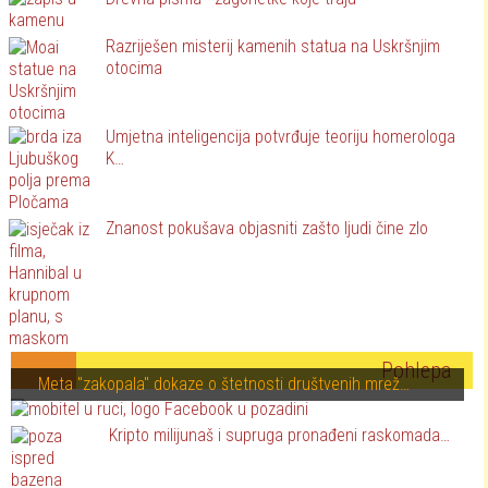
Razriješen misterij kamenih statua na Uskršnjim
otocima
Umjetna inteligencija potvrđuje teoriju homerologa
K…
Znanost pokušava objasniti zašto ljudi čine zlo
Pohlepa
Meta "zakopala" dokaze o štetnosti društvenih mrež…
Kripto milijunaš i supruga pronađeni raskomada…