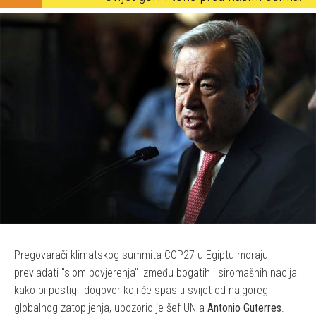
Pregovarači klimatskog summita COP27 u Egiptu moraju
prevladati "slom povjerenja" između bogatih i siromašnih nacija
kako bi postigli dogovor koji će spasiti svijet od najgoreg
globalnog zatopljenja, upozorio je šef UN-a
Antonio Guterres
.