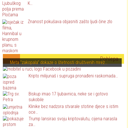
K…
Znanost pokušava objasniti zašto ljudi čine zlo
Pohlepa
Meta "zakopala" dokaze o štetnosti društvenih mrež…
Kripto milijunaš i supruga pronađeni raskomada…
Biskup imao 17 ljubavnica, neke se i gotovo
sukobile
Klinike bez nadzora stvarale stotine djece s istim
oce…
Trump lansirao svoju kriptovalutu, cijena narasla
za…