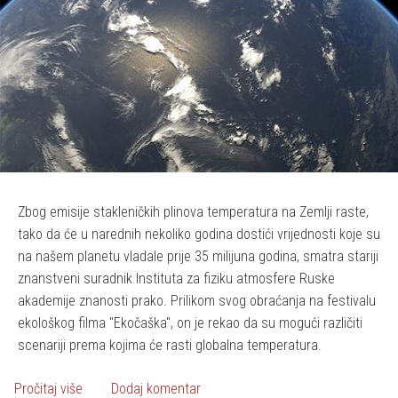
Zbog emisije stakleničkih plinova temperatura na Zemlji raste,
tako da će u narednih nekoliko godina dostići vrijednosti koje su
na našem planetu vladale prije 35 milijuna godina, smatra stariji
znanstveni suradnik Instituta za fiziku atmosfere Ruske
akademije znanosti prako. Prilikom svog obraćanja na festivalu
ekološkog filma "Ekočaška", on je rekao da su mogući različiti
scenariji prema kojima će rasti globalna temperatura.
o Globalno zatopljenje Zemlju bi moglo vratiti 35 miliju
Pročitaj više
Dodaj komentar