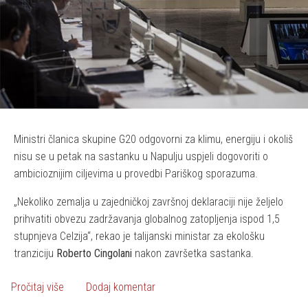
Ministri članica skupine G20 odgovorni za klimu, energiju i okoliš
nisu se u petak na sastanku u Napulju uspjeli dogovoriti o
ambicioznijim ciljevima u provedbi Pariškog sporazuma.
Nekoliko zemalja u zajedničkoj završnoj deklaraciji nije željelo
prihvatiti obvezu zadržavanja globalnog zatopljenja ispod 1,5
stupnjeva Celzija
, rekao je talijanski ministar za ekološku
tranziciju
Roberto Cingolani
nakon završetka sastanka.
o Ministri se nisu uspjeli dogovoriti o klimatskim ciljevi
Pročitaj više
Dodaj komentar