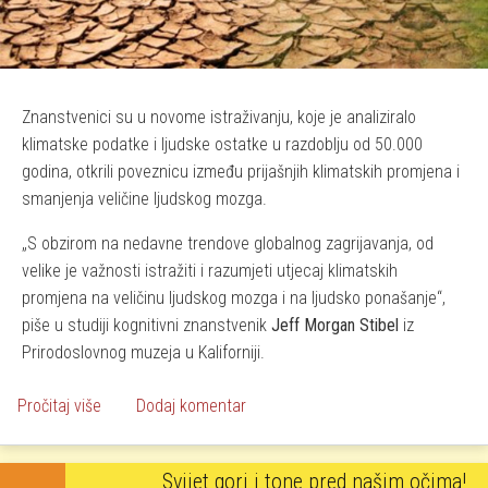
Znanstvenici su u novome istraživanju, koje je analiziralo
klimatske podatke i ljudske ostatke u razdoblju od 50.000
godina, otkrili poveznicu između prijašnjih klimatskih promjena i
smanjenja veličine ljudskog mozga.
S obzirom na nedavne trendove globalnog zagrijavanja, od
velike je važnosti istražiti i razumjeti utjecaj klimatskih
promjena na veličinu ljudskog mozga i na ljudsko ponašanje
,
piše u studiji kognitivni znanstvenik
Jeff Morgan Stibel
iz
Prirodoslovnog muzeja u Kaliforniji.
o Smanjenje ljudskog mozga povezano s globalnim zagr
Pročitaj više
Dodaj komentar
Svijet gori i tone pred našim očima!