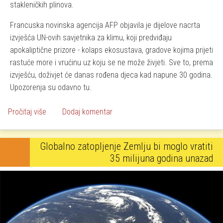
stakleničkih plinova.
Francuska novinska agencija AFP objavila je dijelove nacrta
izvješća UN-ovih savjetnika za klimu, koji predviđaju
apokaliptične prizore - kolaps ekosustava, gradove kojima prijeti
rastuće more i vrućinu uz koju se ne može živjeti. Sve to, prema
izvješću, doživjet će danas rođena djeca kad napune 30 godina.
Upozorenja su odavno tu.
o Ne piše nam se dobro!
Pročitaj više
Dodaj komentar
Globalno zatopljenje Zemlju bi moglo vratiti
35 milijuna godina unazad