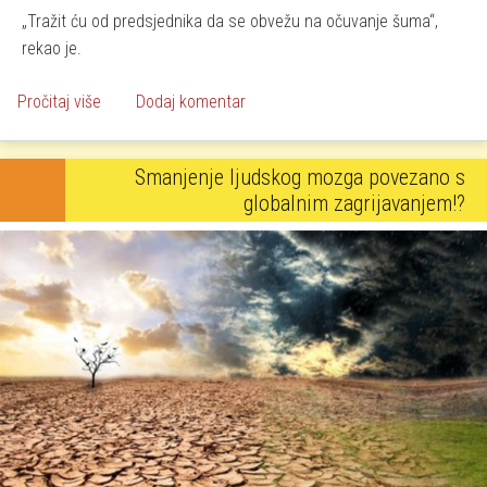
Tražit ću od predsjednika da se obvežu na očuvanje šuma
,
rekao je.
o Domorodački poglavica upozorio: Bijeli čovjek mora razm
Pročitaj više
Dodaj komentar
Smanjenje ljudskog mozga povezano s
globalnim zagrijavanjem!?