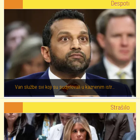
Despoti
Van službe svi koji su sudjelovali u kaznenim istr…
Strašilo