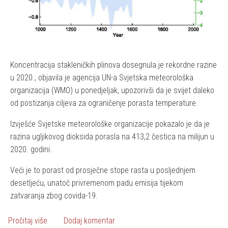
Koncentracija stakleničkih plinova dosegnula je rekordne razine
u 2020., objavila je agencija UN-a Svjetska meteorološka
organizacija (WMO) u ponedjeljak, upozorivši da je svijet daleko
od postizanja ciljeva za ograničenje porasta temperature.
Izvješće Svjetske meteorološke organizacije pokazalo je da je
razina ugljikovog dioksida porasla na 413,2 čestica na milijun u
2020. godini.
Veći je to porast od prosječne stope rasta u posljednjem
desetljeću, unatoč privremenom padu emisija tijekom
zatvaranja zbog covida-19.
o Svijet je sve dalje od klimatskih ciljeva
Pročitaj više
Dodaj komentar