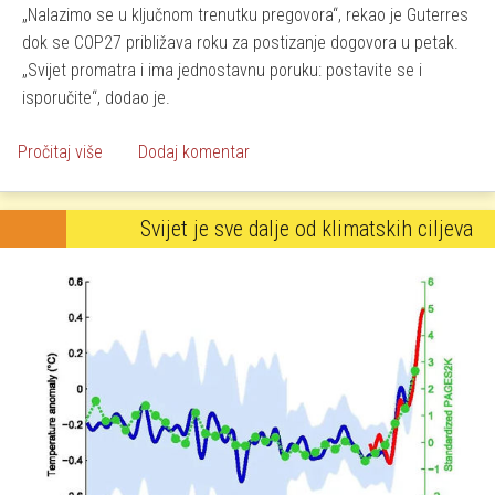
Nalazimo se u ključnom trenutku pregovora
, rekao je Guterres
dok se COP27 približava roku za postizanje dogovora u petak.
Svijet promatra i ima jednostavnu poruku: postavite se i
isporučite
, dodao je.
o Svijet gori i tone pred našim očima!
Pročitaj više
Dodaj komentar
Svijet je sve dalje od klimatskih ciljeva