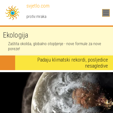
Skoči na glavni sadržaj
svjetlo.com
protiv.mraka
Ekologija
Zaštita okoliša, globalno otopljenje - nove formule za nove
poreze!
Padaju klimatski rekordi, posljedice
nesagledive