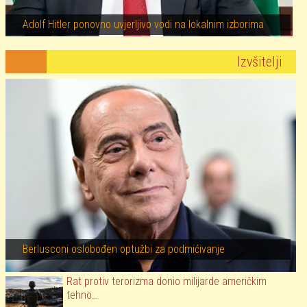
Adolf Hitler ponovno uvjerljivo vodi na lokalnim izborima
Izvšitelji
Berlusconi oslobođen optužbi za podmićivanje
Rat protiv terorizma donio milijarde američkim
tehno…