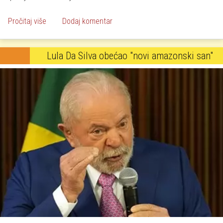
o Padaju klimatski rekordi, posljedice nesagledive
Pročitaj više
Dodaj komentar
Lula Da Silva obećao "novi amazonski san"