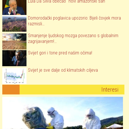
Lula Da Silva obećao "novi amazonski san"
Domorodački poglavica upozorio: Bijeli čovjek mora
razmisli…
Smanjenje ljudskog mozga povezano s globalnim
zagrijavanjem!…
Svijet gori i tone pred našim očima!
Svijet je sve dalje od klimatskih ciljeva
Interesi