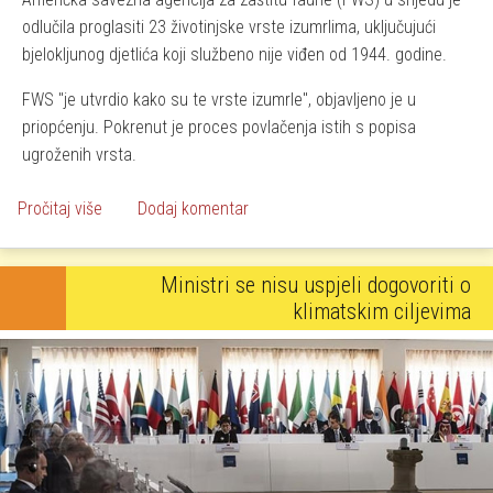
odlučila proglasiti 23 životinjske vrste izumrlima, uključujući
bjelokljunog djetlića koji službeno nije viđen od 1944. godine.
FWS "je utvrdio kako su te vrste izumrle", objavljeno je u
priopćenju. Pokrenut je proces povlačenja istih s popisa
ugroženih vrsta.
o Američka agencija proglasila 23 životinjske i biljne vr
Pročitaj više
Dodaj komentar
Ministri se nisu uspjeli dogovoriti o
klimatskim ciljevima