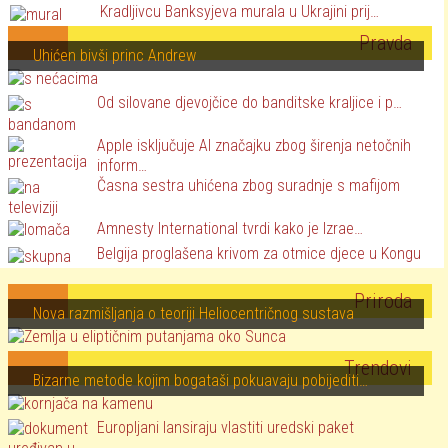
Kradljivcu Banksyjeva murala u Ukrajini prij…
Pravda
Uhićen bivši princ Andrew
Od silovane djevojčice do banditske kraljice i p…
Apple isključuje AI značajku zbog širenja netočnih
inform…
Časna sestra uhićena zbog suradnje s mafijom
Amnesty International tvrdi kako je Izrae…
Belgija proglašena krivom za otmice djece u Kongu
Priroda
Nova razmišljanja o teoriji Heliocentričnog sustava
Trendovi
Bizarne metode kojim bogataši pokuavaju pobijediti…
Europljani lansiraju vlastiti uredski paket