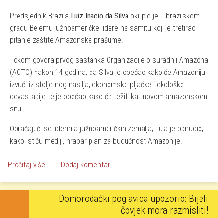
Predsjednik Brazila
Luiz Inacio da Silva
okupio je u brazilskom
gradu Belemu južnoameričke lidere na samitu koji je tretirao
pitanje zaštite Amazonske prašume.
Tokom govora prvog sastanka Organizacije o suradnji Amazona
(ACTO) nakon 14 godina, da Silva je obećao kako će Amazoniju
izvući iz stoljetnog nasilja, ekonomske pljačke i ekološke
devastacije te je obećao kako će težiti ka "novom amazonskom
snu".
Obraćajući se liderima južnoameričkih zemalja, Lula je ponudio,
kako ističu mediji, hrabar plan za budućnost Amazonije.
o Lula Da Silva obećao "novi amazonski san"
Pročitaj više
Dodaj komentar
Domorodački poglavica upozorio: Bijeli
čovjek mora razmisliti!