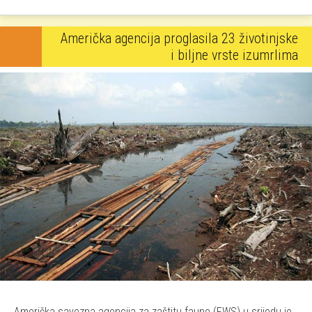
Američka agencija proglasila 23 životinjske
i biljne vrste izumrlima
Američka savezna agencija za zaštitu faune (FWS) u srijedu je