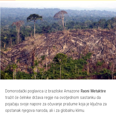
Domorodački poglavica iz brazilske Amazone
Raoni Metuktire
tražit će čelnike država regije na ovotjednom sastanku da
pojačaju svoje napore za očuvanje prašume koja je ključna za
opstanak njegova naroda, ali i za globalnu klimu.