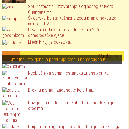
SAD razmatraju zatvaranje zloglasnog zatvora
Guantanamo
Švicarska banka kažnjena zbog pranja novca za
čelnike FIFA-…
U Kanadi otkriveni posmrtni ostaci 215
domorodačke djece
Liječnik koji je dokaziva…
Misterije
Umjetna inteligencija potvrđuje teoriju homerologa K…
Neobjašnjiva serija nestanaka znanstvenika
Drevna pisma - zagonetke koje traju
Razriješen misterij kamenih statua na Uskršnjim
otocima
Umjetna inteligencija potvrđuje teoriju homerologa