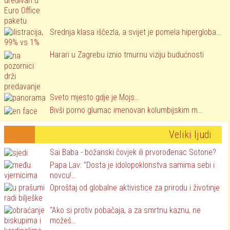
Srednja klasa iščezla, a svijet je pomela hipergloba…
Harari u Zagrebu iznio tmurnu viziju budućnosti
Sveto mjesto gdje je Mojs…
Bivši porno glumac imenovan kolumbijskim m…
Veliki ljudi
Sai Baba - božanski čovjek ili prvorođenac Sotone?
Papa Lav: "Dosta je idolopoklonstva samima sebi i
novcu!…
Oproštaj od globalne aktivistice za prirodu i životinje
"Ako si protiv pobačaja, a za smrtnu kaznu, ne
možeš…