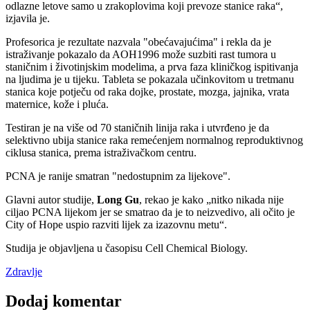
odlazne letove samo u zrakoplovima koji prevoze stanice raka
,
izjavila je.
Profesorica je rezultate nazvala "obećavajućima" i rekla da je
istraživanje pokazalo da AOH1996 može suzbiti rast tumora u
staničnim i životinjskim modelima, a prva faza kliničkog ispitivanja
na ljudima je u tijeku. Tableta se pokazala učinkovitom u tretmanu
stanica koje potječu od raka dojke, prostate, mozga, jajnika, vrata
maternice, kože i pluća.
Testiran je na više od 70 staničnih linija raka i utvrđeno je da
selektivno ubija stanice raka remećenjem normalnog reproduktivnog
ciklusa stanica, prema istraživačkom centru.
PCNA je ranije smatran "nedostupnim za lijekove".
Glavni autor studije,
Long Gu
, rekao je kako
nitko nikada nije
ciljao PCNA lijekom jer se smatrao da je to neizvedivo, ali očito je
City of Hope uspio razviti lijek za izazovnu metu
.
Studija je objavljena u časopisu Cell Chemical Biology.
Zdravlje
Dodaj komentar