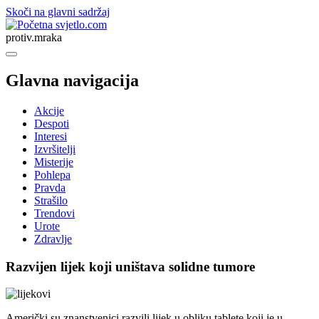
Skoči na glavni sadržaj
svjetlo.com
protiv.mraka
Glavna navigacija
Akcije
Despoti
Interesi
Izvršitelji
Misterije
Pohlepa
Pravda
Strašilo
Trendovi
Urote
Zdravlje
Razvijen lijek koji uništava solidne tumore
Američki su znanstvenici razvili lijek u obliku tablete koji je u