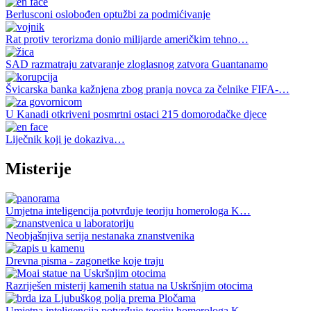
Berlusconi oslobođen optužbi za podmićivanje
Rat protiv terorizma donio milijarde američkim tehno…
SAD razmatraju zatvaranje zloglasnog zatvora Guantanamo
Švicarska banka kažnjena zbog pranja novca za čelnike FIFA-…
U Kanadi otkriveni posmrtni ostaci 215 domorodačke djece
Liječnik koji je dokaziva…
Misterije
Umjetna inteligencija potvrđuje teoriju homerologa K…
Neobjašnjiva serija nestanaka znanstvenika
Drevna pisma - zagonetke koje traju
Razriješen misterij kamenih statua na Uskršnjim otocima
Umjetna inteligencija potvrđuje teoriju homerologa K…