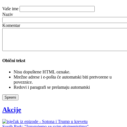
Vaše ime
Naziv
Komentar
Obični tekst
Nisu dopuštene HTML oznake.
Mrežne adrese i e-pošta će automatski biti pretvorene u
poveznice.
Redovi i paragrafi se prelamaju automatski
Spremi
Akcije
South Park: "Izrugujemo se svim ekstremistima"