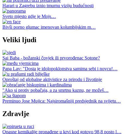
Harari u Zagrebu iznio tmurnu viziju budućnosti
Sveto mjesto gdje je Mojs…
Bivši porno glumac imenovan kolumbijskim m…
Veliki ljudi
Sai Baba - božanski čovjek ili prvorođenac Sotone?
Papa Lav: "Dosta je idolopoklonstva samima sebi i novcu!…
Oproštaj od globalne aktivistice za prirodu i životinje
"Ako si protiv pobačaja, a za smrtnu kaznu, ne možeš…
Preminuo Jose Mujica: Najsiromašniji predsjednik na svijetu…
Zdravlje
Opasne kemikalije pronađene u krvi kod gotovo 98,8 posto l…