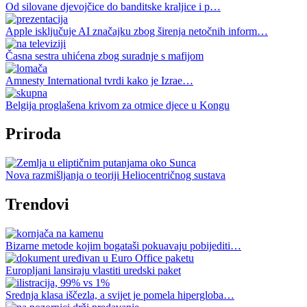
Od silovane djevojčice do banditske kraljice i p…
Apple isključuje AI značajku zbog širenja netočnih inform…
Časna sestra uhićena zbog suradnje s mafijom
Amnesty International tvrdi kako je Izrae…
Belgija proglašena krivom za otmice djece u Kongu
Priroda
Nova razmišljanja o teoriji Heliocentričnog sustava
Trendovi
Bizarne metode kojim bogataši pokuavaju pobijediti…
Europljani lansiraju vlastiti uredski paket
Srednja klasa iščezla, a svijet je pomela hipergloba…