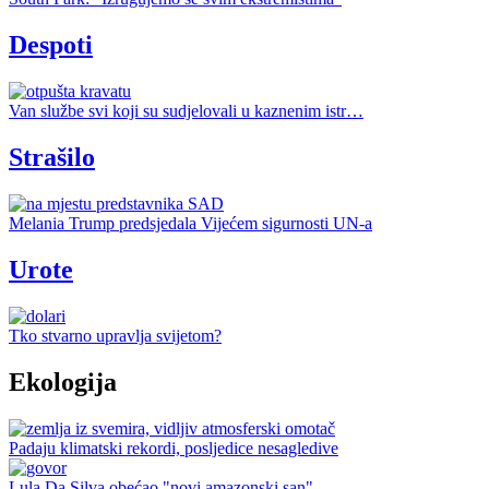
Despoti
Van službe svi koji su sudjelovali u kaznenim istr…
Strašilo
Melania Trump predsjedala Vijećem sigurnosti UN-a
Urote
Tko stvarno upravlja svijetom?
Ekologija
Padaju klimatski rekordi, posljedice nesagledive
Lula Da Silva obećao "novi amazonski san"