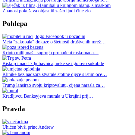
Znanost pokušava objasniti zašto ljudi čine zlo
Pohlepa
Meta "zakopala" dokaze o štetnosti društvenih mrež…
Kripto milijunaš i supruga pronađeni raskomada…
Biskup imao 17 ljubavnica, neke se i gotovo sukobile
Klinike bez nadzora stvarale stotine djece s istim oce…
Trump lansirao svoju kriptovalutu, cijena narasla za…
Kradljivcu Banksyjeva murala u Ukrajini prij…
Pravda
Uhićen bivši princ Andrew