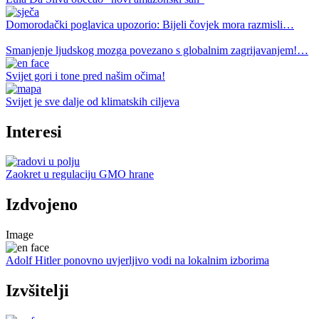
Domorodački poglavica upozorio: Bijeli čovjek mora razmisli…
Smanjenje ljudskog mozga povezano s globalnim zagrijavanjem!…
Svijet gori i tone pred našim očima!
Svijet je sve dalje od klimatskih ciljeva
Interesi
Zaokret u regulaciju GMO hrane
Izdvojeno
Image
Adolf Hitler ponovno uvjerljivo vodi na lokalnim izborima
Izvšitelji