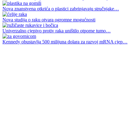
Nova znanstvena otkrića o plastici zabrinjavaju stručnjake…
Nova studija o raku otvara ogromne mogućnosti
Univerzalno cjepivo protiv raka uništilo otporne tumo…
Kennedy obustavlja 500 milijuna dolara za razvoj mRNA cjep…