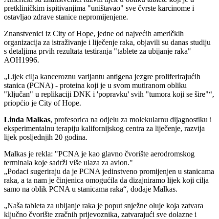
pretkliničkim ispitivanjima "uništavao" sve čvrste karcinome i
ostavljao zdrave stanice nepromijenjene.
Znanstvenici iz City of Hope, jedne od najvećih američkih
organizacija za istraživanje i liječenje raka, objavili su danas studiju
s detaljima prvih rezultata testiranja "tablete za ubijanje raka"
AOH1996.
Lijek cilja kanceroznu varijantu antigena jezgre proliferirajućih
stanica (PCNA) - proteina koji je u svom mutiranom obliku
"ključan" u replikaciji DNK i 'popravku' svih "tumora koji se šire"
,
priopćio je City of Hope.
Linda Malkas
, profesorica na odjelu za molekularnu dijagnostiku i
eksperimentalnu terapiju kalifornijskog centra za liječenje, razvija
lijek posljednjih 20 godina.
Malkas je rekla: "PCNA je kao glavno čvorište aerodromskog
terminala koje sadrži više ulaza za avion."
Podaci sugeriraju da je PCNA jedinstveno promijenjen u stanicama
raka, a ta nam je činjenica omogućila da dizajniramo lijek koji cilja
samo na oblik PCNA u stanicama raka
, dodaje Malkas.
Naša tableta za ubijanje raka je poput snježne oluje koja zatvara
ključno čvorište zračnih prijevoznika, zatvarajući sve dolazne i